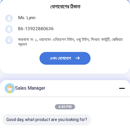
যোগাযোগের ঠিকানা
Ms. Lynn
86-13922880636
কারখানা নং ১, ওয়ানফেং এভিয়েশন টাউন, ওঝু টাউন, সিনচাং কাউন্টি, ঝেজিয়াং
প্রদেশ
এখন যোগাযোগ
Sales Manager
এর সেরা মূল্য পান
4:40 PM
আইএসও নিম্ন তাপমাত্রা ঠান্ডা রুম,
ফ্রিজ খাদ্য ঠান্ডা রুম স্টোর সবজি /
ফল জন্য
Good day, what product are you looking for?