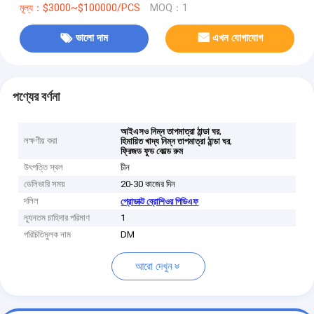
মূল্য：$3000~$100000/PCS
MOQ：1
ভালো দাম
এখন যোগাযোগ
পণ্যের বর্ণনা
,
আইএসও নিম্ন তাপমাত্রা ঠান্ডা ঘর
লক্ষণীয় করা
,
হিমায়িত খাদ্য নিম্ন তাপমাত্রা ঠান্ডা ঘর
ফ্রিজড ফুড কোল্ড রুম
উৎপত্তি স্থল
চীন
ডেলিভারি সময়
20-30 কাজের দিন
দলিল
প্রোডাক্ট ব্রোশিওর পিডিএফ
ন্যূনতম চাহিদার পরিমাণ
1
পরিচিতিমুলক নাম
DM
আরো দেখুন