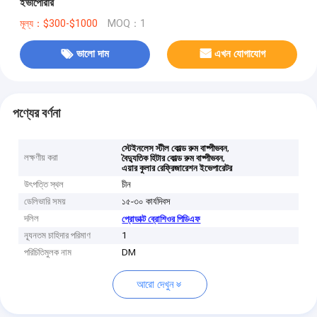
ইভাপোরার
মূল্য：$300-$1000
MOQ：1
ভালো দাম
এখন যোগাযোগ
পণ্যের বর্ণনা
,
স্টেইনলেস স্টীল কোল্ড রুম বাষ্পীভবন
লক্ষণীয় করা
,
বৈদ্যুতিক হিটার কোল্ড রুম বাষ্পীভবন
এয়ার কুলার রেফ্রিজারেশন ইভেপারেটর
উৎপত্তি স্থল
চীন
ডেলিভারি সময়
১৫-৩০ কার্যদিবস
দলিল
প্রোডাক্ট ব্রোশিওর পিডিএফ
ন্যূনতম চাহিদার পরিমাণ
1
পরিচিতিমুলক নাম
DM
আরো দেখুন