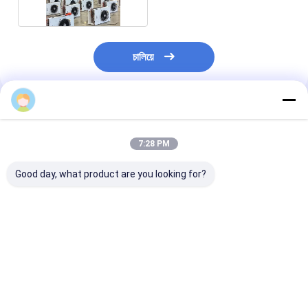
চালিয়ে
প্রস্তাবিত পণ্য
7:28 PM
Good day, what product are you looking for?
ইন্ডাস্ট্রিয়াল ইভাপোরেটিভ এয়ার
অ্যালুমিনিয়াম ফিন উপাদান কোল্ড
বৈদ্যুতিক ডিফ্রস্টিং সি
কুলার ইভাপোরার ওয়াক ইন
রুম বাষ্পীভবন পরিবেশের
অ্যালুমিনিয়াম ফিন উপা
ফ্রিজের জন্য
তাপমাত্রা -35°C থেকে
রুম বাষ্পীভবনকারী
45°C এবং বৈদ্যুতিক/গরম
গ্যাস ডিফ্রোস্ট টাইপ জন্য
ভালো দাম
ভালো দাম
ভালো দাম