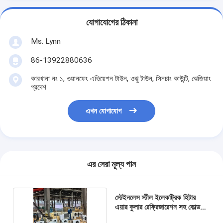
যোগাযোগের ঠিকানা
Ms. Lynn
86-13922880636
কারখানা নং ১, ওয়ানফেং এভিয়েশন টাউন, ওঝু টাউন, সিনচাং কাউন্টি, ঝেজিয়াং
প্রদেশ
এখন যোগাযোগ
এর সেরা মূল্য পান
স্টেইনলেস স্টীল ইলেকট্রিক হিটার
এয়ার কুলার রেফ্রিজারেশন সহ কোল্ড
রুম ইভাপোরার