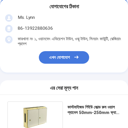
যোগাযোগের ঠিকানা
Ms. Lynn
86-13922880636
কারখানা নং ১, ওয়ানফেং এভিয়েশন টাউন, ওঝু টাউন, সিনচাং কাউন্টি, ঝেজিয়াং
প্রদেশ
এখন যোগাযোগ
এর সেরা মূল্য পান
কাস্টমাইজড পিইউ কোল্ড রুম ওয়াল
প্যানেল 50mm-250mm ক্যাম
লক সহ