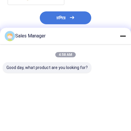
চালিয়ে
Sales Manager
প্রস্তাবিত পণ্য
4:58 AM
Good day, what product are you looking for?
ইস্পাত কাঠামো অগ্নিরোধী গ্রেড
স্লাইডিং ডোর কোল্ড রুম প্যানেল
ফ্রিজার প্যানেল সিস্টে
B1/B2 গ্রাহকের
সঙ্গে B1/B2 অগ্নিরোধী গ্রেড
সাহায্যে আপনার কোল্ড
প্রয়োজনীয়তার জন্য শীতল স্টোর
এবং স্বয়ংক্রিয় ডিফ্রস্ট টাইপ
দক্ষতা সর্বাধিক করুন 
ওয়াল প্যানেল
প্রতিযোগিতামূলক
density 38kgs
ভালো দাম
ভালো দাম
ভালো দাম