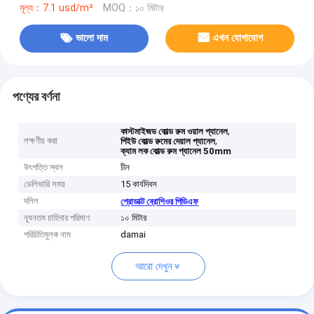
মূল্য：7.1 usd/m²
MOQ：১০ মিটার
ভালো দাম
এখন যোগাযোগ
পণ্যের বর্ণনা
,
কাস্টমাইজড কোল্ড রুম ওয়াল প্যানেল
লক্ষণীয় করা
,
পিইউ কোল্ড রুমের দেয়াল প্যানেল
ক্যাম লক কোল্ড রুম প্যানেল 50mm
উৎপত্তি স্থল
চীন
ডেলিভারি সময়
15 কার্যদিবস
দলিল
প্রোডাক্ট ব্রোশিওর পিডিএফ
ন্যূনতম চাহিদার পরিমাণ
১০ মিটার
পরিচিতিমুলক নাম
damai
আরো দেখুন