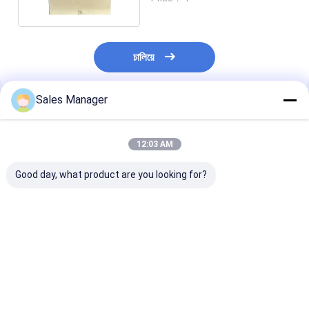
চালিয়ে
Sales Manager
প্রস্তাবিত পণ্য
12:03 AM
Good day, what product are you looking for?
ইস্পাত কাঠামো অগ্নিরোধী গ্রেড
স্লাইডিং ডোর কোল্ড রুম প্যানেল
ফ্রিজার প্যানেল সিস্টে
B1/B2 গ্রাহকের
সঙ্গে B1/B2 অগ্নিরোধী গ্রেড
সাহায্যে আপনার কোল্ড
প্রয়োজনীয়তার জন্য শীতল স্টোর
এবং স্বয়ংক্রিয় ডিফ্রস্ট টাইপ
দক্ষতা সর্বাধিক করুন 
ওয়াল প্যানেল
প্রতিযোগিতামূলক
density 38kgs
ভালো দাম
ভালো দাম
ভালো দাম