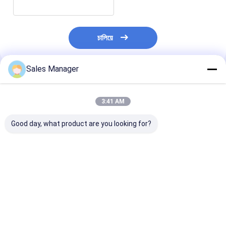
চালিয়ে
Sales Manager
প্রস্তাবিত পণ্য
3:41 AM
Good day, what product are you looking for?
ইন্ডাস্ট্রিয়াল ইভাপোরেটিভ এয়ার
অ্যালুমিনিয়াম ফিন উপাদান কোল্ড
বৈদ্যুতিক ডিফ্রস্টিং সি
কুলার ইভাপোরার ওয়াক ইন
রুম বাষ্পীভবন পরিবেশের
অ্যালুমিনিয়াম ফিন উপা
ফ্রিজের জন্য
তাপমাত্রা -35°C থেকে
রুম বাষ্পীভবনকারী
45°C এবং বৈদ্যুতিক/গরম
গ্যাস ডিফ্রোস্ট টাইপ জন্য
ভালো দাম
ভালো দাম
ভালো দাম