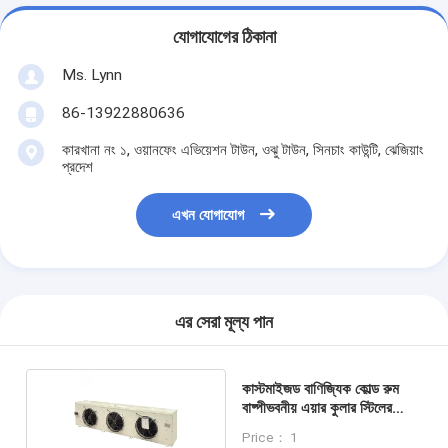
যোগাযোগের ঠিকানা
Ms. Lynn
86-13922880636
কারখানা নং ১, ওয়ানফেং এভিয়েশন টাউন, ওঝু টাউন, সিনচাং কাউন্টি, ঝেজিয়াং
প্রদেশ
এখন যোগাযোগ
এর সেরা মূল্য পান
কাস্টমাইজড বাণিজ্যিক কোল্ড রুম
বাষ্পীভবনীয় এয়ার কুলার স্টিলের
কেসিং সহ
Price： 1