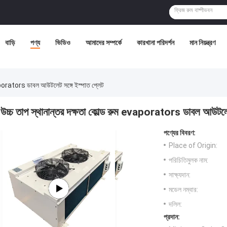
বাড়ি
পণ্য
ভিডিও
আমাদের সম্পর্কে
কারখানা পরিদর্শন
মান নিয়ন্ত্রণ
vaporators ডাবল আউটলেট সঙ্গে ইস্পাত প্লেট
উচ্চ তাপ স্থানান্তর দক্ষতা কোল্ড রুম evaporators ডাবল আউটলেট
পণ্যের বিবরণ:
Place of Origin:
পরিচিতিমুলক নাম:
সাক্ষ্যদান:
মডেল নম্বার:
দলিল:
প্রদান: