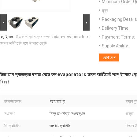
Minimum Order Qu
মূল্য:
Packaging Details
Delivery Time:
বড় ইমেজ :
উচ্চ তাপ স্থানান্তর দক্ষতা কোল্ড রুম evaporators
Payment Terms:
ডাবল আউটলেট সঙ্গে ইস্পাত প্লেট
Supply Ability:
যোগাযোগ
উচ্চ তাপ স্থানান্তর দক্ষতা কোল্ড রুম evaporators ডাবল আউটলেট সঙ্গে ইস্পাত প্ল
বিবরণ
কাস্টমাইজড:
গ্রহণযোগ্য
ফ্যান কু
সংরক্ষণ:
নিম্ন তাপমাত্রা সঞ্চয়স্থান
মাত্রা:
ডিফ্রোস্টিং:
জল ডিফ্রোস্টিং
ফিনের উ