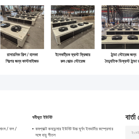
রাসায়নিক শিল্প / হালকা
ইলেকট্রিক ফ্রস্ট ফ্রিজার
ঠান্ডা স্টোরেজ জন্য
শিল্পের জন্য কাস্টমাইজড
রুম কোল্ড স্টোরেজ
বৈদ্যুতিক ডিফ্রস্ট ঠান্ডা 
কোল্ড রুম বাষ্পীভবন
বাষ্পীভবন, স্টেইনলেস স্টীল
বাষ্পীভবন এয়ার কুলার
বাষ্পীভবন এয়ার কুলার
বার্তা
ঘনীভূত ইউনিট
মাংস / ফল /
কমপ্যাক্ট কনডেন্সার ইউনিট উচ্চ ঘূর্ণন ইনভার্টার কম্প্রেসার
সঙ্গে বায়ু শীতল