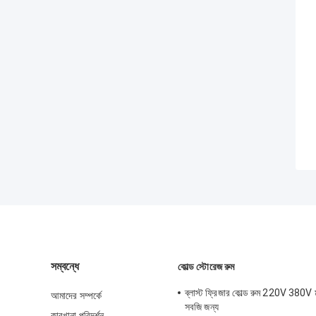
সম্বন্ধে
কোল্ড স্টোরেজ রুম
ব্লাস্ট ফ্রিজার কোল্ড রুম 220V 380V 
আমাদের সম্পর্কে
সবজি জন্য
কারখানা পরিদর্শন