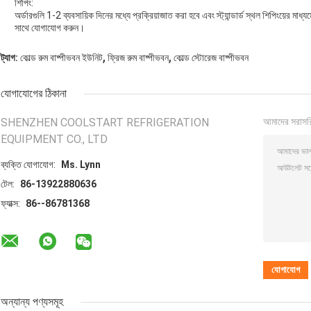
শিপিং:
অর্ডারগুলি 1-2 ব্যবসায়িক দিনের মধ্যে প্রক্রিয়াজাত করা হবে এবং স্ট্যান্ডার্ড স্থল শিপিংয়ের মা
সাথে যোগাযোগ করুন।
,
,
ট্যাগ:
কোল্ড রুম বাষ্পীভবন ইউনিট
ফ্রিজ রুম বাষ্পীভবন
কোল্ড স্টোরেজ বাষ্পীভবন
যোগাযোগের ঠিকানা
SHENZHEN COOLSTART REFRIGERATION
আমাদের সরাসর
EQUIPMENT CO., LTD
ব্যক্তি যোগাযোগ:
Ms. Lynn
টেল:
86-13922880636
ফ্যাক্স:
86--86781368
অন্যান্য পণ্যসমূহ