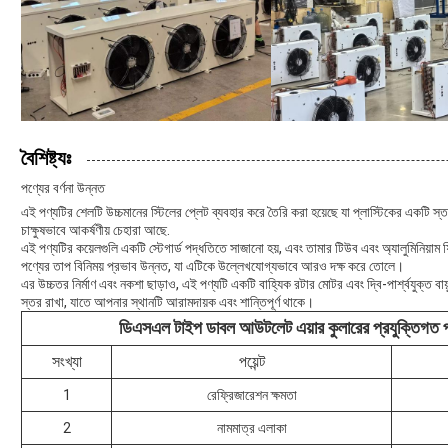
বৈশিষ্ট্যঃ
পণ্যের বর্ণনা উন্নত
এই পণ্যটির শেলটি উচ্চমানের স্টিলের প্লেট ব্যবহার করে তৈরি করা হয়েছে যা প্লাস্টিকের একটি স্
চাক্ষুষভাবে আকর্ষণীয় চেহারা আছে.
এই পণ্যটির কয়েলগুলি একটি স্টেগার্ড পদ্ধতিতে সাজানো হয়, এবং তামার টিউব এবং অ্যালুমিনিয়াম ফি
পণ্যের তাপ বিনিময় প্রভাব উন্নত, যা এটিকে উল্লেখযোগ্যভাবে আরও দক্ষ করে তোলে।
এর উচ্চতর নির্মাণ এবং নকশা ছাড়াও, এই পণ্যটি একটি বাহ্যিক রটার মোটর এবং দ্বি-পার্শ্বযুক্ত বা
স্তর রাখা, যাতে আপনার স্থানটি আরামদায়ক এবং শান্তিপূর্ণ থাকে।
ডিএসএল টাইপ ডাবল আউটলেট এয়ার কুলারের প্রযুক্তিগত
সংখ্যা
পয়েন্ট
1
রেফ্রিজারেশন ক্ষমতা
2
নামমাত্র এলাকা