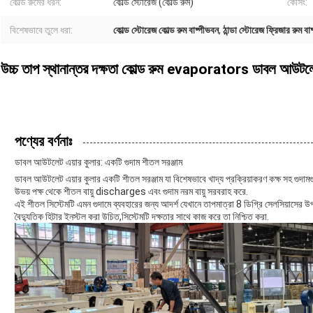
কোল্ড রুমের ধরন:
কোল্ড স্টোরেজ (কোল্ড রুম)
কেসিং:
বিশেষভাবে তুলে ধরা:
কোল্ড স্টোরেজ কোল্ড রুম বাষ্পীভবন
,
ঠান্ডা স্টোরেজ ফ্রিজার রুম বা
উচ্চ তাপ স্থানান্তর দক্ষতা কোল্ড রুম evaporators ডাবল আউটলেট
পণ্যের বর্ণনাঃ
ডাবল আউটলেট এয়ার কুলার: একটি গুদাম শীতল সরঞ্জাম
ডাবল আউটলেট এয়ার কুলার একটি শীতল সরঞ্জাম যা বিশেষভাবে খাদ্য প্রক্রিয়াকরণ কক্ষ সহ গুদাম
উভয় পক্ষ থেকে শীতল বায়ু discharges এবং গুদাম নরম বায়ু সরবরাহ করে.
এই শীতল সিস্টেমটি এমন গুদামে ব্যবহারের জন্য আদর্শ যেখানে তাপমাত্রা 8 ডিগ্রি সেলসিয়াসের 
বৈদ্যুতিক হিটার ইনস্টল করা উচিত,সিস্টেমটি দক্ষতার সাথে কাজ করে তা নিশ্চিত করা.