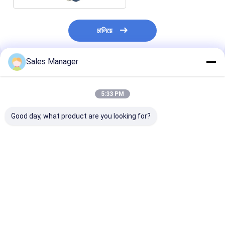
চালিয়ে
Sales Manager
প্রস্তাবিত পণ্য
5:33 PM
Good day, what product are you looking for?
এইচ টাইপ এয়ার কুলার ফ্রিজে
শিল্প শীতলীকরণ ব্যবস্থা ওয়াক
কাস্টমাইজযোগ্য এয়ার
হাঁটার জন্য কনডেনসার শিল্প
ইন কুলারের জন্য
ফ্রিজ রুমে হাঁটার জন্য
শীতল সিস্টেম হাঁটার কুলার
কাস্টমাইজযোগ্য ফ্রিজার রুম
রেফ্রিজারেশন কম্প্রেসা
ঘনীভবন ইউনিট
কনডেনসার
ভালো দাম
ভালো দাম
ভালো দাম