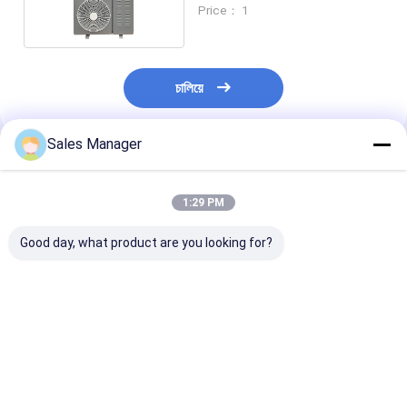
অনুভূমিক কনডেনসিং ইউনিট
Price： 1
চালিয়ে
Sales Manager
প্রস্তাবিত পণ্য
1:29 PM
Good day, what product are you looking for?
শীতল ফ্রিজ রুমে হাঁটার জন্য
হাঁটাচলার কুলার ফ্রিজার রুমের
2HP-30HP ভাল কম্
বহুমুখী অক্ষীয় ফ্যান বায়ু শীতল
জন্য ২এইচপি-৩০এইচপি
সঙ্গে কনডেনসিং ইউনিট
কনডেনসিং ইউনিট
কম্প্রেসার সহ রেফ্রিজারেশন
ঠান্ডা সঞ্চয়স্থানে হাঁটা
কনডেনসিং ইউনিট যন্ত্রাংশ
ভালো দাম
ভালো দাম
ভালো দাম