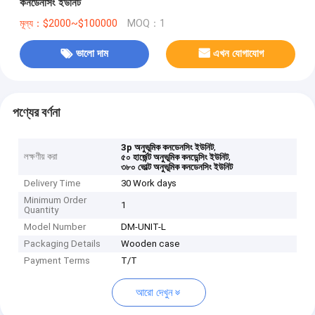
কনডেনসিং ইউনিট
মূল্য：$2000~$100000
MOQ：1
ভালো দাম
এখন যোগাযোগ
পণ্যের বর্ণনা
,
3p অনুভূমিক কনডেনসিং ইউনিট
লক্ষণীয় করা
,
৫০ হার্জেন্ট অনুভূমিক কনডেন্সিং ইউনিট
৩৮০ ভোল্ট অনুভূমিক কনডেনসিং ইউনিট
Delivery Time
30 Work days
Minimum Order
1
Quantity
Model Number
DM-UNIT-L
Packaging Details
Wooden case
Payment Terms
T/T
আরো দেখুন