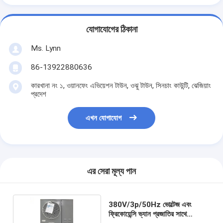
যোগাযোগের ঠিকানা
Ms. Lynn
86-13922880636
কারখানা নং ১, ওয়ানফেং এভিয়েশন টাউন, ওঝু টাউন, সিনচাং কাউন্টি, ঝেজিয়াং
প্রদেশ
এখন যোগাযোগ
এর সেরা মূল্য পান
380V/3p/50Hz ভোল্টেজ এবং
ফ্রিকোয়েন্সি ভ্যান প্রজাতির সাথে