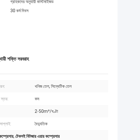
গ্রাহকদের অনুযায়ী কাস্টমাইজড
30 কর্ম দিবস
থায়ী শক্তি সরবরাহ
ধরন:
খনিজ তেল, সিন্থেটিক তেল
 স্তর:
কম
2-50m³/ঘণ্টা
সাপ্লাই:
বৈদ্যুতিক
কম্প্রেসার
,
টেকসই বিটজার এয়ার কম্প্রেসার