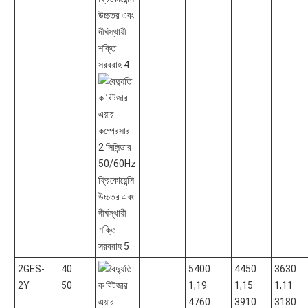
2GES-
40
5400
4450
3630
2Y
50
1,19
1,15
1,11
4760
3910
3180