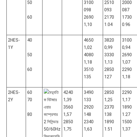
50
3100
2510
2000
098
093
087
60
2690
2170
1730
1,10
1.04
0.96
2HES-
40
4650
3820
3100
1Y
1,02
0,99
0,94
50
4080
3330
2690
1,18
1,13
1,07
60
3510
2850
2290
135
127
1,18
2HES-
60
4240
3490
2850
2290
2Y
70
1,39
133
1,25
1,17
3560
2920
2370
1890
80
1,57
148
138
1.27
2850
2340
1890
1500
1,75
1,63
1.51
1,37