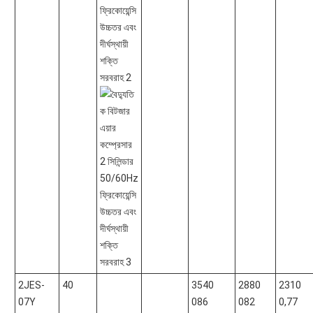
2JES-
40
3540
2880
2310
07Y
086
082
0,77