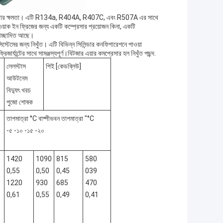
াথে কাজ করার ক্ষমতা। এটি R134a, R404A, R407C, এবং R507A এর সাথে
 ওয়াক ইন ফ্রিজের জন্য একটি কম্প্রেসার প্রয়োজন কিনা, একটি
ি আচ্ছাদিত আছে।
স্টেমের জন্য নিখুঁত। এটি বিভিন্ন সিলিন্ডার কনফিগারেশনে পাওয়া
্যান্টের সাথে সামঞ্জস্যপূর্ণ।বিটজার এয়ার কমপ্রেসার হল নিখুঁত পছন্দ.
লেলস্টাস
পিই [কেডব্লিউ]
আউটনেম
বিদ্যুৎ খরচ
পুজো শোষক
তাপমাত্রা °C বাষ্পীভবন তাপমাত্রা "°C
-৫ -১০ -১৫ -২০
1420
1090
815
580
0,55
0,50
0,45
039
1220
930
685
470
0,61
0,55
0,49
0,41