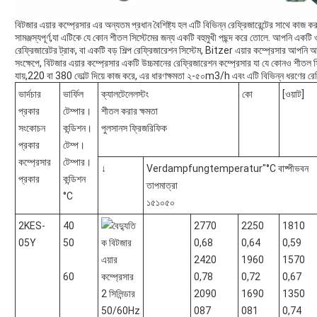
বিটজার এয়ার কম্প্রেসার এর অন্যতম প্রধান বৈশিষ্ট্য হল এটি বিভিন্ন রেফ্রিজারেন্টের স
সামঞ্জস্যপূর্ণ,যা এটিকে যে কোন শীতল সিস্টেমের জন্য একটি বহুমুখী পছন্দ করে তোলে. আপনি একটি
রেফ্রিজারেটর ট্রাক, বা একটি বড় শিল্প রেফ্রিজারেশন সিস্টেম, Bitzer এয়ার কম্প্রেসার আপন
সংক্ষেপে, বিটজার এয়ার কম্প্রেসার একটি উচ্চমানের রেফ্রিজারেশন কম্প্রেসার যা যে কোনও শীতল সি
যায়,220 বা 380 ভোল্ট দিয়ে কাজ করে, এর ধারণক্ষমতা ২-৫০m3/h এবং এটি বিভিন্ন ধরণের রেফ্রিজার
ভার্দচার
ভার্ফিল
ক্যালটেলেলস্টং
কো
[ওয়াট]
প্রকার
টেম্পার।
শীতল করার ক্ষমতা
সংকোচন
কন্ডিশন।
পুলসানস ফ্রিজরিফিক
প্রকার
টেম্প।
কম্প্রেসার
টেম্পার।
↓
Verdampfungtemperatur"°C বাষ্পীভবন
প্রকার
কন্ডিশন
তাপমাত্রা
°C
১৫১০৫০
2KES-
40
2770
2250
1810
05Y
50
0,68
0,64
0,59
2420
1960
1570
60
0,78
0,72
0,67
2090
1690
1350
087
081
0,74