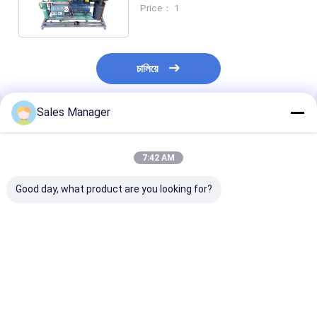
10c এবং -15-25c তাপমাত্রার জন্য
Price： 1
চালিয়ে
Sales Manager
প্রস্তাবিত পণ্য
7:42 AM
Good day, what product are you looking for?
শীতল ফ্রিজ রুমে হাঁটার জন্য
হাঁটাচলার কুলার ফ্রিজার রুমের
2HP-30HP ভাল কম্
বহুমুখী অক্ষীয় ফ্যান বায়ু শীতল
জন্য ২এইচপি-৩০এইচপি
সঙ্গে কনডেনসিং ইউনিট
কনডেনসিং ইউনিট
কম্প্রেসার সহ রেফ্রিজারেশন
ঠান্ডা সঞ্চয়স্থানে হাঁটা
কনডেনসিং ইউনিট যন্ত্রাংশ
ভালো দাম
ভালো দাম
ভালো দাম