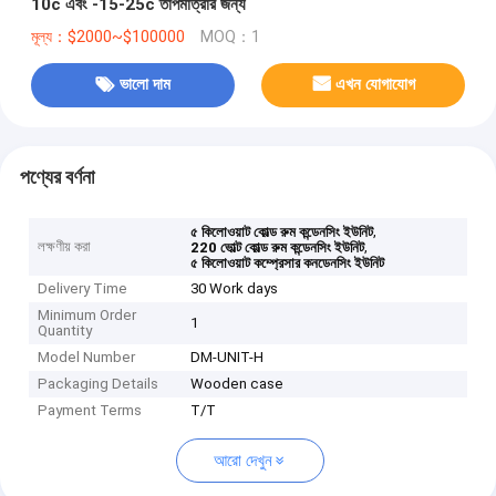
10c এবং -15-25c তাপমাত্রার জন্য
মূল্য：$2000~$100000
MOQ：1
ভালো দাম
এখন যোগাযোগ
পণ্যের বর্ণনা
,
৫ কিলোওয়াট কোল্ড রুম কন্ডেনসিং ইউনিট
লক্ষণীয় করা
,
220 ভোল্ট কোল্ড রুম কন্ডেনসিং ইউনিট
৫ কিলোওয়াট কম্প্রেসার কনডেনসিং ইউনিট
Delivery Time
30 Work days
Minimum Order
1
Quantity
Model Number
DM-UNIT-H
Packaging Details
Wooden case
Payment Terms
T/T
আরো দেখুন