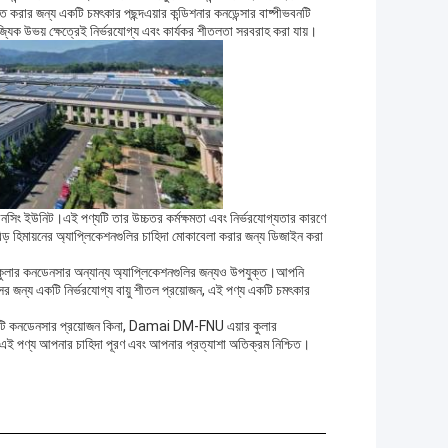
ত করার জন্য একটি চমৎকার পছন্দএয়ার কন্ডিশনার কনডেন্সার বাষ্পীভবনটি
যিক উভয় ক্ষেত্রেই নির্ভরযোগ্য এবং কার্যকর শীতলতা সরবরাহ করা যায়।
িং ইউনিট।এই পণ্যটি তার উচ্চতর কর্মক্ষমতা এবং নির্ভরযোগ্যতার কারণে
ড় হিমায়নের অ্যাপ্লিকেশনগুলির চাহিদা মোকাবেলা করার জন্য ডিজাইন করা
ার কুলার কনডেনসার অন্যান্য অ্যাপ্লিকেশনগুলির জন্যও উপযুক্ত।আপনি
সের জন্য একটি নির্ভরযোগ্য বায়ু শীতল প্রয়োজন, এই পণ্য একটি চমৎকার
য একটি কনডেনসার প্রয়োজন কিনা, Damai DM-FNU এয়ার কুলার
যের, এই পণ্য আপনার চাহিদা পূরণ এবং আপনার প্রত্যাশা অতিক্রম নিশ্চিত।