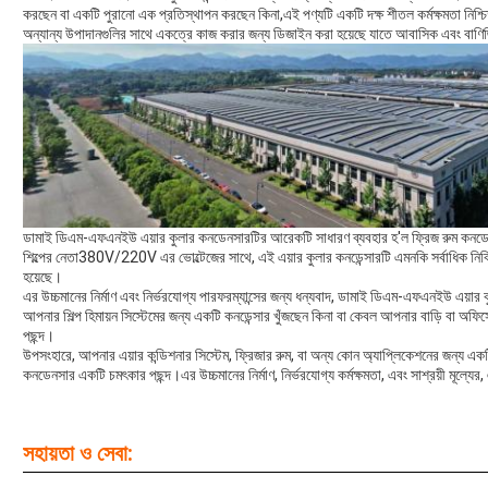
করছেন বা একটি পুরানো এক প্রতিস্থাপন করছেন কিনা,এই পণ্যটি একটি দক্ষ শীতল কর্মক্ষমতা নিশ্চি
অন্যান্য উপাদানগুলির সাথে একত্রে কাজ করার জন্য ডিজাইন করা হয়েছে যাতে আবাসিক এবং বাণিজ্
ডামাই ডিএম-এফএনইউ এয়ার কুলার কনডেনসারটির আরেকটি সাধারণ ব্যবহার হ'ল ফ্রিজ রুম কনডেনস
শিল্পের নেতা380V/220V এর ভোল্টেজের সাথে, এই এয়ার কুলার কনডেন্সারটি এমনকি সর্বাধিক নিবি
হয়েছে।
এর উচ্চমানের নির্মাণ এবং নির্ভরযোগ্য পারফরম্যান্সের জন্য ধন্যবাদ, ডামাই ডিএম-এফএনইউ এয়
আপনার শিল্প হিমায়ন সিস্টেমের জন্য একটি কনডেন্সার খুঁজছেন কিনা বা কেবল আপনার বাড়ি বা অফি
পছন্দ।
উপসংহারে, আপনার এয়ার কন্ডিশনার সিস্টেম, ফ্রিজার রুম, বা অন্য কোন অ্যাপ্লিকেশনের জন্
কনডেনসার একটি চমৎকার পছন্দ।এর উচ্চমানের নির্মাণ, নির্ভরযোগ্য কর্মক্ষমতা, এবং সাশ্রয়ী মূল্
সহায়তা ও সেবা: