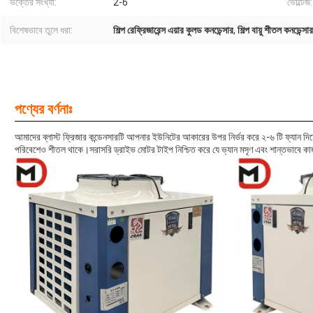
ভক্তের সংখ্যা:
2-6
ভোল্টেজ:
বিশেষভাবে তুলে ধরা:
শিল্প রেফ্রিজারেন্স এয়ার কুলড কনডেন্সার
,
শিল্প বায়ু শীতল কনডেন্স
পণ্যের বর্ণনাঃ
আমাদের ব্লাস্ট ফ্রিজার কন্ডেনসারটি আপনার ইউনিটের আকারের উপর নির্ভর করে ২-৬ টি ফ্যান দিয়ে
পরিবেশেও শীতল থাকে।সরাসরি ড্রাইভ মোটর টাইপ নিশ্চিত করে যে ভ্যান মসৃণ এবং শান্তভাবে ক