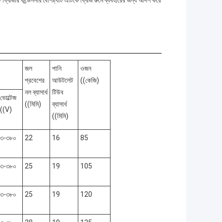
িজার কন্ডেনসার বৈশিষ্ট্যটি এটিকে ফ্রিজ রুমে ব্যবহারের জন্য আদর্শ করে
জল
পানি
ওজন
প্রবেশের
আউটলেট
((কেজি)
নল ব্যাসার্ধ
টিউব
ভোল্টেজ
((মিমি)
ব্যাসার্ধ
((V)
((মিমি)
৩-৩৮০
22
16
85
৩-৩৮০
25
19
105
৩-৩৮০
25
19
120