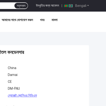
উদ্ধৃতির জন্য আবেদন
|
Bengali
অনুসন্ধান
আমাদের সাথে যোগাযোগ করুন
খবর
মামলা
ু-শীতল কনডেনসার
China
Damai
CE
DM-FNU
প্রোডাক্ট ব্রোশিওর পিডিএফ