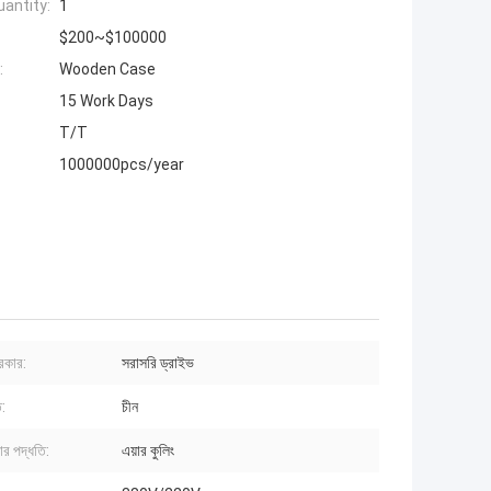
antity:
1
$200~$100000
:
Wooden Case
15 Work Days
T/T
1000000pcs/year
রকার:
সরাসরি ড্রাইভ
:
চীন
রার পদ্ধতি:
এয়ার কুলিং