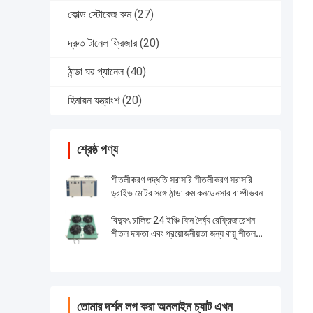
কোল্ড স্টোরেজ রুম
(27)
দ্রুত টানেল ফ্রিজার
(20)
ঠান্ডা ঘর প্যানেল
(40)
হিমায়ন যন্ত্রাংশ
(20)
শ্রেষ্ঠ পণ্য
শীতলীকরণ পদ্ধতি সরাসরি শীতলীকরণ সরাসরি
ড্রাইভ মোটর সঙ্গে ঠান্ডা রুম কনডেনসার বাষ্পীভবন
বিদ্যুৎ চালিত 24 ইঞ্চি ফিন দৈর্ঘ্য রেফ্রিজারেশন
শীতল দক্ষতা এবং প্রয়োজনীয়তা জন্য বায়ু শীতল
কনডেনসার
তোমার দর্শন লগ করা অনলাইন চ্যাট এখন