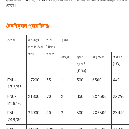
ফ্যান রয়েছে। 380V/220V এর ভোল্টেজের সাথে,এটি বিভিন্ন সেটিংসের জন্য উপযুক্তএর ব্লাস্ট ফ্র
তোলে।
টেকনিক্যাল প্যারামিটারঃ
মডেল
নামমাত্র
তাপ
ফ্যান
তাপ বিনিময়
বিনিময়
ক্ষমতা
এলাকা
সংখ্যা
ভ্যান
বায়ু ক্ষমতা
পাওয়ার
ব্যাসার্ধ
((W)
((মিমি)
FNU-
17200
55
1
500
6500
449
17.2/55
FNU-
21800
70
2
450
2X4500
2X290
21.8/70
FNU-
24900
80
2
500
2X6500
2X449
24.9/80