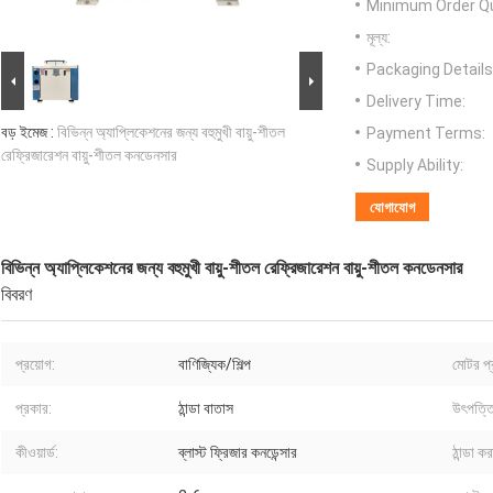
Minimum Order Qu
মূল্য:
Packaging Details
Delivery Time:
বড় ইমেজ :
বিভিন্ন অ্যাপ্লিকেশনের জন্য বহুমুখী বায়ু-শীতল
Payment Terms:
রেফ্রিজারেশন বায়ু-শীতল কনডেনসার
Supply Ability:
যোগাযোগ
বিভিন্ন অ্যাপ্লিকেশনের জন্য বহুমুখী বায়ু-শীতল রেফ্রিজারেশন বায়ু-শীতল কনডেনসার
বিবরণ
প্রয়োগ:
বাণিজ্যিক/শিল্প
মোটর প্
প্রকার:
ঠান্ডা বাতাস
উৎপত্তি
কীওয়ার্ড:
ব্লাস্ট ফ্রিজার কনডেন্সার
ঠান্ডা ক