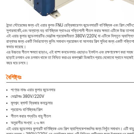
ঠান্ডা স্টোরেজের জন্য এই এয়ার কুলড FNU রেফ্রিজারেশন কন্ডেনসারটি বাণিজ্যিক এবং শিল্প সেটিং
সুপারমার্কেট,এবং অন্যান্য বড় বাণিজ্যিক স্থানএর শক্তিশালী শীতল করার ক্ষমতা এটিকে উচ্চ তাপ
এই এয়ার কুলার কন্ডেনসারটির ভোল্টেজ প্রয়োজনীয়তা 380V/220V, যা এটিকে বিস্তৃত অ্যাপ্
রান্নাঘর জন্য একটি নির্ভরযোগ্য কুলিং সমাধান প্রয়োজন বা আপনার শিল্প সুবিধা জন্য একটি শক্তিশ
কভার করেছে।
এর উচ্চতর শীতল ক্ষমতা ছাড়াও, এই বাষ্প কনডেনসার এছাড়াও ইনস্টল এবং রক্ষণাবেক্ষণ করা স
ছাড়াই চলমান এবং চলমান থাকে তা নিশ্চিত করাএর কমপ্যাক্ট ডিজাইন প্রায় যেকোনো স্থানে সহজেই 
বছর ধরে চলবে।
বৈশিষ্ট্যঃ
পণ্যের নামঃ এয়ার কুলার কন্ডেনসার
ভোল্টেজঃ 380V/220V
মূলশব্দ: ব্লাস্ট ফ্রিজার কনডেন্সার
প্রয়োগঃ বাণিজ্যিক/শিল্প
শীতল করার পদ্ধতিঃ বায়ু শীতল
অনুরাগীর সংখ্যা: ২-৬ জন
এই এয়ার কন্ডেনসার কুলারটি বাণিজ্যিক এবং শিল্প অ্যাপ্লিকেশনগুলির জন্য নিখুঁত সমাধান। এটি বায