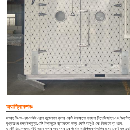
অ্যাপ্লিকেশনঃ
ডামাই ডিএম-এফএনইউ এয়ার কন্ডেনসার কুলার একটি উচ্চমানের পণ্য যা চীনে ডিজাইন এবং উত্পাদিত 
দৃশ্যকল্পের জন্য উপযুক্ত,এটি বিশ্বজুড়ে গ্রাহকদের জন্য একটি বহুমুখী এবং নির্ভরযোগ্য পছন্দ.
ডামাই ডিএম-এফএনইউ এয়ার কুলার কন্ডেনসার এর প্রধান অ্যাপ্লিকেশনগুলির মধ্যে একটি হল এয়া