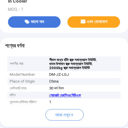
In Cooler
MOQ：1
ভালো দাম
এখন যোগাযোগ
পণ্যের বর্ণনা
,
শীতল মধ্যে হাঁটা স্ক্রু সমান্তরাল ইউনিট
লক্ষণীয় করা
,
ধাতব উপাদান স্ক্রু সমান্তরাল ইউনিট
2000kg স্ক্রু সমান্তরাল ইউনিট
Model Number
DM-JZ-LGJ
Place of Origin
China
ডেলিভারি সময়
30 কর্ম দিবস
দলিল
প্রোডাক্ট ব্রোশিওর পিডিএফ
ন্যূনতম চাহিদার পরিমাণ
1
আরো দেখুন