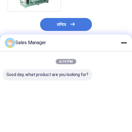
চালিয়ে
Sales Manager
প্রস্তাবিত পণ্য
6:19 PM
Good day, what product are you looking for?
কাঠের বাক্স প্যাকেজ স্ক্রু
বিভিন্ন মেশিন সমান্তরাল স্ক্রু
2000 কেজি স্ক্রু সমা
সমান্তরাল ইউনিট ওয়াক ইন
ড্রাইভার জন্য পণ্য হাঁটা শীতল
ইউনিট ফিক্সিং পণ্য ফাং
কুলার মধ্যে স্থিতিশীল কর্মক্ষমতা
রুমে আবদ্ধ
ওয়াক ইন কুলার
জন্য
ভালো দাম
ভালো দাম
ভালো দাম