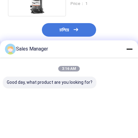
সিস্টেম
Price： 1
চালিয়ে
Sales Manager
প্রস্তাবিত পণ্য
3:16 AM
Good day, what product are you looking for?
টেকসই শিল্প-ব্যবহারযোগ্য
220-240V/50Hz
রেফ্রিজারেশন সিস্টেমে
পোর্টেবল কম্প্রেসার, যা দ্বৈত-
শক্তিশালী এয়ার কুলার
120 ভি ইন্ডাস্ট্রিয়াল স
পর্যায়ে সংকোচন এবং 50Hz
কম্প্রেসার 500 বর্গফুট পর্যন্ত
কম্প্রেসার প্রস্তুতকার
ফ্রিকোয়েন্সি সম্পন্ন
শীতল স্থানগুলির জন্য
ভালো দাম
ভালো দাম
ভালো দাম