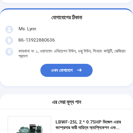
যোগাযোগের ঠিকানা
Ms. Lynn
86-13922880636
কারখানা নং ১, ওয়ানফেং এভিয়েশন টাউন, ওঝু টাউন, সিনচাং কাউন্টি, ঝেজিয়াং
প্রদেশ
এখন যোগাযোগ
এর সেরা মূল্য পান
LBWF-25L 2 * 0.75HP ডিজেল এয়ার
কম্প্রেসার ভারী দায়িত্ব অ্যাপ্লিকেশন এবং