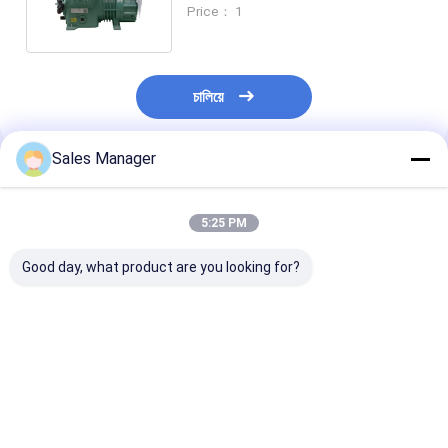
নির্মাণ সাইটের জন্য বায়ুসংক্রান্ত সরঞ্জাম জন্য
Price： 1
চালিয়ে
Sales Manager
প্রস্তাবিত পণ্য
5:25 PM
Good day, what product are you looking for?
টেকসই শিল্প-ব্যবহারযোগ্য
220-240V/50Hz
রেফ্রিজারেশন সিস্টেমে
পোর্টেবল কম্প্রেসার, যা দ্বৈত-
শক্তিশালী এয়ার কুলার
120 ভি ইন্ডাস্ট্রিয়াল স
পর্যায়ে সংকোচন এবং 50Hz
কম্প্রেসার 500 বর্গফুট পর্যন্ত
কম্প্রেসার প্রস্তুতকার
ফ্রিকোয়েন্সি সম্পন্ন
শীতল স্থানগুলির জন্য
ভালো দাম
ভালো দাম
ভালো দাম