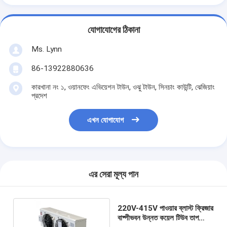
যোগাযোগের ঠিকানা
Ms. Lynn
86-13922880636
কারখানা নং ১, ওয়ানফেং এভিয়েশন টাউন, ওঝু টাউন, সিনচাং কাউন্টি, ঝেজিয়াং
প্রদেশ
এখন যোগাযোগ
এর সেরা মূল্য পান
220V-415V পাওয়ার ব্লাস্ট ফ্রিজার
বাষ্পীভবন উন্নত কয়েল টিউব তাপ