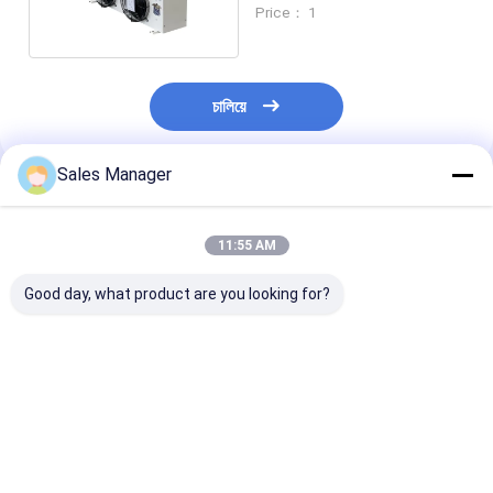
এক্সচেঞ্জার
Price： 1
চালিয়ে
Sales Manager
প্রস্তাবিত পণ্য
11:55 AM
Good day, what product are you looking for?
ইন্ডাস্ট্রিয়াল ইভাপোরেটিভ এয়ার
অ্যালুমিনিয়াম ফিন উপাদান কোল্ড
বৈদ্যুতিক ডিফ্রস্টিং সি
কুলার ইভাপোরার ওয়াক ইন
রুম বাষ্পীভবন পরিবেশের
অ্যালুমিনিয়াম ফিন উপা
ফ্রিজের জন্য
তাপমাত্রা -35°C থেকে
রুম বাষ্পীভবনকারী
45°C এবং বৈদ্যুতিক/গরম
গ্যাস ডিফ্রোস্ট টাইপ জন্য
ভালো দাম
ভালো দাম
ভালো দাম